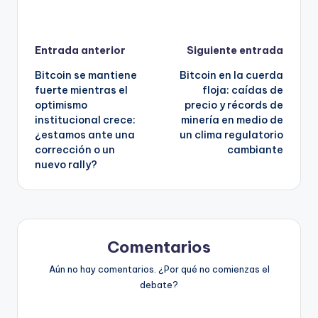
Navegación
Entrada anterior
Siguiente entrada
Bitcoin se mantiene
Bitcoin en la cuerda
de
fuerte mientras el
floja: caídas de
optimismo
precio y récords de
entradas
institucional crece:
minería en medio de
¿estamos ante una
un clima regulatorio
corrección o un
cambiante
nuevo rally?
Comentarios
Aún no hay comentarios. ¿Por qué no comienzas el
debate?