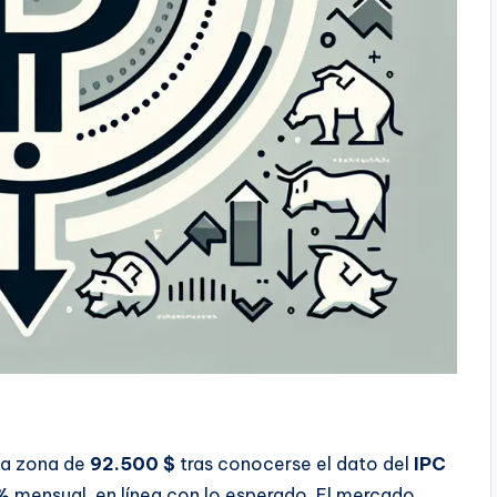
la zona de
92.500 $
tras conocerse el dato del
IPC
%
mensual, en línea con lo esperado. El mercado