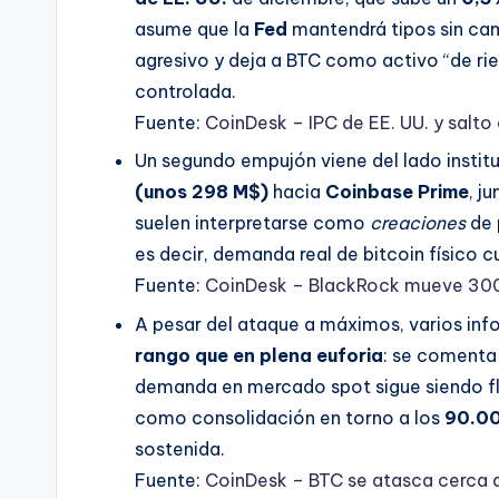
asume que la
Fed
mantendrá tipos sin cam
agresivo y deja a BTC como activo “de rie
controlada.
Fuente:
CoinDesk – IPC de EE. UU. y salto
Un segundo empujón viene del lado institu
(unos 298 M$)
hacia
Coinbase Prime
, j
suelen interpretarse como
creaciones
de 
es decir, demanda real de bitcoin físico 
Fuente:
CoinDesk – BlackRock mueve 300
A pesar del ataque a máximos, varios in
rango que en plena euforia
: se comenta 
demanda en mercado spot sigue siendo fl
como consolidación en torno a los
90.0
sostenida.
Fuente:
CoinDesk – BTC se atasca cerca d