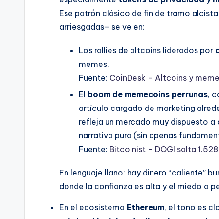
Ese patrón clásico de fin de tramo alcist
arriesgadas– se ve en:
Los rallies de altcoins liderados por
memes.
Fuente:
CoinDesk – Altcoins y meme
El
boom de memecoins perrunas
, 
artículo cargado de marketing alre
refleja un mercado muy dispuesto a a
narrativa pura (sin apenas fundament
Fuente:
Bitcoinist – DOGI salta 1.5
En lenguaje llano: hay dinero “caliente” b
donde la confianza es alta y el miedo a pe
En el ecosistema
Ethereum
, el tono es c