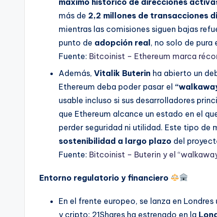
máximo histórico de direcciones activa
más de
2,2 millones de transacciones d
mientras las comisiones siguen bajas refu
punto de
adopción real
, no solo de pura
Fuente:
Bitcoinist – Ethereum marca réco
Además,
Vitalik Buterin
ha abierto un de
Ethereum deba poder pasar el
“walkaway
usable incluso si sus desarrolladores prin
que Ethereum alcance un estado en el q
perder seguridad ni utilidad. Este tipo de
sostenibilidad a largo plazo
del proyect
Fuente:
Bitcoinist – Buterin y el “walkaw
Entorno regulatorio y financiero
En el frente europeo, se lanza en Londre
y cripto: 21Shares ha estrenado en la
Lon