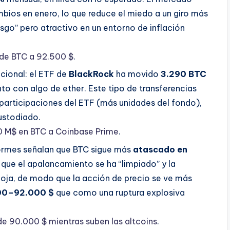
bios en enero, lo que reduce el miedo a un giro más
sgo” pero atractivo en un entorno de inflación
 de BTC a 92.500 $
.
cional: el ETF de
BlackRock
ha movido
3.290 BTC
unto con algo de ether. Este tipo de transferencias
participaciones del ETF (más unidades del fondo),
custodiado.
 M$ en BTC a Coinbase Prime
.
formes señalan que BTC sigue más
atascado en
que el apalancamiento se ha “limpiado” y la
oja, de modo que la acción de precio se ve más
00–92.000 $
que como una ruptura explosiva
e 90.000 $ mientras suben las altcoins
.