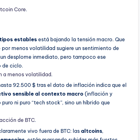
itcoin Core
.
 tipos estables
está bajando la tensión macro. Que
 por menos volatilidad sugiere un sentimiento de
 un desplome inmediato, pero tampoco ese
 de ciclo.
 a menos volatilidad
.
asta 92.500 $ tras el dato de inflación indica que el
tivo sensible al contexto macro
(inflación y
 puro ni puro “tech stock”, sino un híbrido que
eacción de BTC
.
 claramente vivo fuera de BTC: las
altcoins
,
emecoins
, están marcando subidas más fuertes.