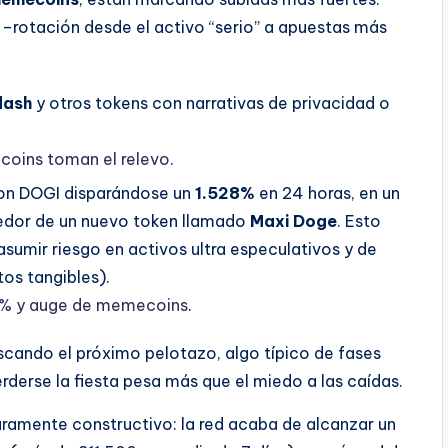
a –rotación desde el activo “serio” a apuestas más
dash
y otros tokens con narrativas de privacidad o
coins toman el relevo
.
con DOGI disparándose un
1.528%
en 24 horas, en un
dedor de un nuevo token llamado
Maxi Doge
. Esto
sumir riesgo en activos ultra especulativos y de
os tangibles).
28% y auge de memecoins
.
uscando el próximo pelotazo, algo típico de fases
rderse la fiesta pesa más que el miedo a las caídas.
laramente constructivo: la red acaba de alcanzar un