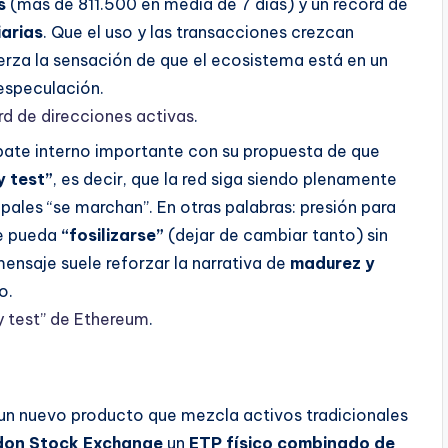
s
(más de 811.500 en media de 7 días) y un récord de
iarias
. Que el uso y las transacciones crezcan
erza la sensación de que el ecosistema está en un
 especulación.
rd de direcciones activas
.
bate interno importante con su propuesta de que
 test”
, es decir, que la red siga siendo plenamente
cipales “se marchan”. En otras palabras: presión para
ue pueda
“fosilizarse”
(dejar de cambiar tanto) sin
 mensaje suele reforzar la narrativa de
madurez y
o.
ay test” de Ethereum
.
s un nuevo producto que mezcla activos tradicionales
don Stock Exchange
un
ETP físico combinado de