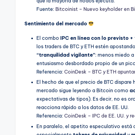
que la mayoría de nodos ejecuta.
Fuente:
Bitcoinist – Nuevo keyholder en B
Sentimiento del mercado
El combo
IPC en línea con lo previsto +
los traders de BTC y ETH estén apostando
“tranquilidad vigilante”
: menos miedo a
entusiasmo desbordado propio de un pico
Referencia:
CoinDesk – BTC y ETH apuntan
El hecho de que el precio de BTC dispare h
mercado sigue leyendo a Bitcoin como
ac
expectativas de tipos). Es decir, no es oro
reacciona rápido a los datos de EE. UU.
Referencia:
CoinDesk – IPC de EE. UU. y r
En paralelo, el apetito especulativo está
especialmente
tokens de privacidad
y
m