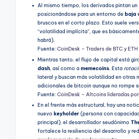
Al mismo tiempo, los derivados pintan un
posicionándose para un entorno de
baja 
bruscos en el corto plazo. Esto suele ve
“volatilidad implícita”, que es básicame
habrá).
Fuente:
CoinDesk – Traders de BTC y ET
Mientras tanto, el flujo de capital está g
dash
, así como a
memecoins
. Esta
rotaci
lateral y buscan más volatilidad en otras
adicionales de bitcoin aunque no rompe su
Fuente:
CoinDesk – Altcoins lideradas por
En el frente más estructural, hay una notic
nuevo
keyholder
(persona con capacidad 
principal), el desarrollador seudónimo
Th
fortalece la resiliencia del desarrollo y r