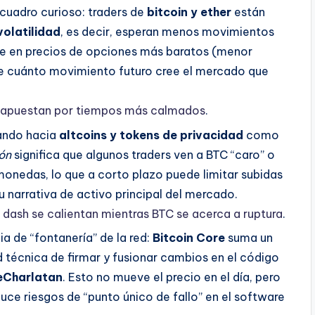
 cuadro curioso: traders de
bitcoin y ether
están
volatilidad
, es decir, esperan menos movimientos
rse en precios de opciones más baratos (menor
nte cuánto movimiento futuro cree el mercado que
H apuestan por tiempos más calmados
.
irando hacia
altcoins y tokens de privacidad
como
ón
significa que algunos traders ven a BTC “caro” o
 monedas, lo que a corto plazo puede limitar subidas
 narrativa de activo principal del mercado.
 dash se calientan mientras BTC se acerca a ruptura
.
ia de “fontanería” de la red:
Bitcoin Core
suma un
técnica de firmar y fusionar cambios en el código
eCharlatan
. Esto no mueve el precio en el día, pero
educe riesgos de “punto único de fallo” en el software