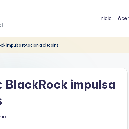
Inicio
Acer
ol
ck impulsa rotación a altcoins
: BlackRock impulsa
s
ios