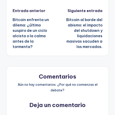
Navegación
Entrada anterior
Siguiente entrada
Bitcoin enfrenta un
Bitcoin al borde del
de
dilema: ¿último
abismo: el impacto
suspiro de un ciclo
del shutdown y
entradas
alcista o la calma
liquidaciones
antes de la
masivas sacuden a
tormenta?
los mercados.
Comentarios
Aún no hay comentarios. ¿Por qué no comienzas el
debate?
Deja un comentario