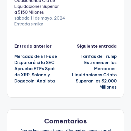
Ocasionando Ola de
Liquidaciones Superior
a $150 Millones
sábado 11 de mayo, 2024
Entrada similar
Navegación
Entrada anterior
Siguiente entrada
Mercado de ETFs se
Tarifas de Trump
de
Disparará si la SEC
Estremecen los
Aprueba ETFs Spot
Mercados:
entradas
de XRP, Solana y
Liquidaciones Cripto
Dogecoin: Analista
Superan los $2.000
Millones
Comentarios
Aún no hay comentarios. ¿Por qué no comienzas el