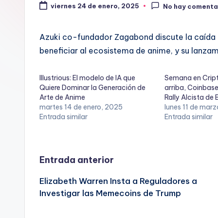
viernes 24 de enero, 2025
No hay comenta
Azuki co-fundador Zagabond discute la caída
beneficiar al ecosistema de anime, y su lanz
Illustrious: El modelo de IA que
Semana en Cript
Quiere Dominar la Generación de
arriba, Coinbase
Arte de Anime
Rally Alcista de 
martes 14 de enero, 2025
lunes 11 de mar
Entrada similar
Entrada similar
Navegación
Entrada anterior
Elizabeth Warren Insta a Reguladores a
de
Investigar las Memecoins de Trump
entradas