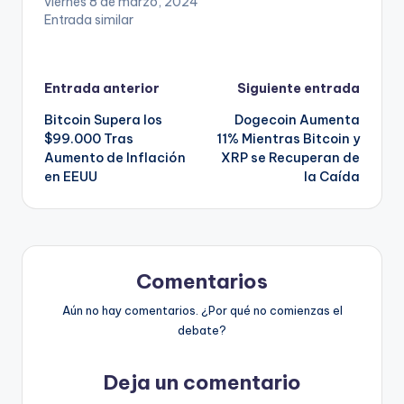
viernes 8 de marzo, 2024
Entrada similar
Navegación
Entrada anterior
Siguiente entrada
Bitcoin Supera los
Dogecoin Aumenta
de
$99.000 Tras
11% Mientras Bitcoin y
Aumento de Inflación
XRP se Recuperan de
entradas
en EEUU
la Caída
Comentarios
Aún no hay comentarios. ¿Por qué no comienzas el
debate?
Deja un comentario