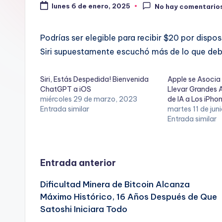
lunes 6 de enero, 2025
No hay comentario
Podrías ser elegible para recibir $20 por dis
Siri supuestamente escuchó más de lo que deb
Siri, Estás Despedida! Bienvenida
Apple se Asocia
ChatGPT a iOS
Llevar Grandes 
miércoles 29 de marzo, 2023
de IA a Los iPho
Entrada similar
martes 11 de jun
Entrada similar
Navegación
Entrada anterior
Dificultad Minera de Bitcoin Alcanza
de
Máximo Histórico, 16 Años Después de Que
Satoshi Iniciara Todo
entradas