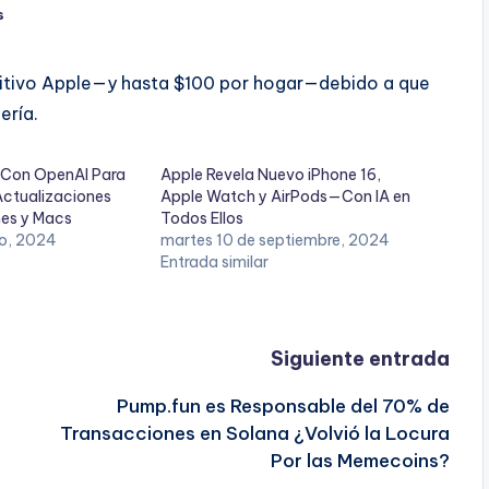
s
positivo Apple—y hasta $100 por hogar—debido a que
ería.
 Con OpenAI Para
Apple Revela Nuevo iPhone 16,
Actualizaciones
Apple Watch y AirPods—Con IA en
nes y Macs
Todos Ellos
io, 2024
martes 10 de septiembre, 2024
Entrada similar
Siguiente entrada
Pump.fun es Responsable del 70% de
Transacciones en Solana ¿Volvió la Locura
Por las Memecoins?