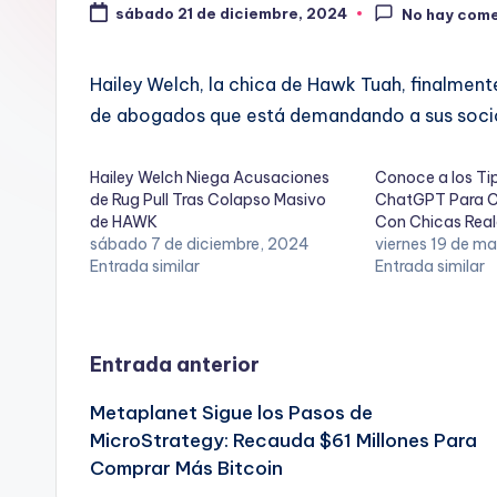
sábado 21 de diciembre, 2024
No hay come
Hailey Welch, la chica de Hawk Tuah, finalmen
de abogados que está demandando a sus soci
Hailey Welch Niega Acusaciones
Conoce a los Ti
de Rug Pull Tras Colapso Masivo
ChatGPT Para C
de HAWK
Con Chicas Real
sábado 7 de diciembre, 2024
viernes 19 de m
Entrada similar
Entrada similar
Navegación
Entrada anterior
Metaplanet Sigue los Pasos de
de
MicroStrategy: Recauda $61 Millones Para
Comprar Más Bitcoin
entradas