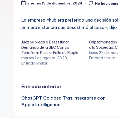
viernes 13 de diciembre, 2024
No hay come
La empresa «hubiera preferido una decisión sobr
primera instancia que desestimó el caso», dijo
Juez se Niega a Desestimar
Criptomonedas 
Demanda de la SEC Contra
a la Sociedad: 
Terraform Pese al Fallo de Ripple
lunes 27 de mar
martes 1 de agosto, 2023
Entrada similar
Entrada similar
Navegación
Entrada anterior
ChatGPT Colapsa Tras Integrarse con
de
Apple Intelligence
entradas