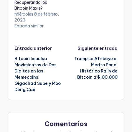
Recuperando los
Bitcoin Maxis?
miércoles 8 de febrero,
2023
Entrada similar
Navegación
Entrada anterior
Siguiente entrada
Bitcoin Impulsa
Trump se Atribuye el
de
Movimientos de Dos
Mérito Por el
Dígitos en las
Histórico Rally de
entradas
Memecoins:
Bitcoin a $100.000
Gigachad Sube y Moo
Deng Cae
Comentarios