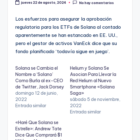
jueves 22 de agosto, 2024
No hay comentarios
Los esfuerzos para asegurar la aprobación
regulatoria para los ETFs de Solana al contado
aparentemente se han estancado en EE. UU.,
pero el gestor de activos VanEck dice que su
fondo planificado ‘todavía sigue en juego’.
Solana se Cambia el
Helium y Solana Se
Nombre a ‘Solano’
Asocian Para Llevar la
Como Burla al ex-CEO
Red Helium al Nuevo
de Twitter, Jack Dorsey
Smartphone «Solana
domingo 12 de junio,
Saga»
2022
sábado 5 de noviembre,
Entrada similar
2022
Entrada similar
«Haré Que Solana se
Estrelle»: Andrew Tate
Dice Que Comprará $1