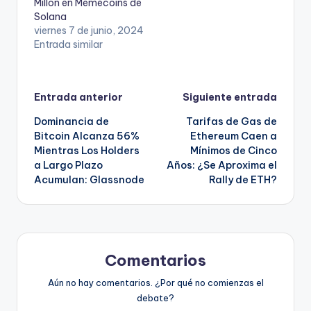
Millón en Memecoins de
Solana
viernes 7 de junio, 2024
Entrada similar
Navegación
Entrada anterior
Siguiente entrada
Dominancia de
Tarifas de Gas de
de
Bitcoin Alcanza 56%
Ethereum Caen a
Mientras Los Holders
Mínimos de Cinco
entradas
a Largo Plazo
Años: ¿Se Aproxima el
Acumulan: Glassnode
Rally de ETH?
Comentarios
Aún no hay comentarios. ¿Por qué no comienzas el
debate?