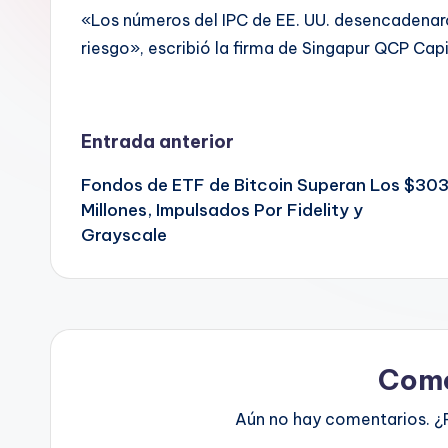
«Los números del IPC de EE. UU. desencadenaro
riesgo», escribió la firma de Singapur QCP Capi
Navegación
Entrada anterior
Fondos de ETF de Bitcoin Superan Los $30
de
Millones, Impulsados Por Fidelity y
Grayscale
entradas
Come
Aún no hay comentarios. ¿