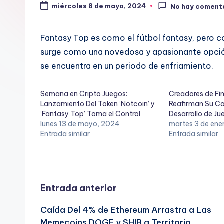
miércoles 8 de mayo, 2024
No hay coment
Fantasy Top es como el fútbol fantasy, pero c
surge como una novedosa y apasionante opci
se encuentra en un periodo de enfriamiento.
Semana en Cripto Juegos:
Creadores de Fi
Lanzamiento Del Token ‘Notcoin’ y
Reafirman Su C
‘Fantasy Top’ Toma el Control
Desarrollo de Ju
lunes 13 de mayo, 2024
martes 3 de ene
Entrada similar
Entrada similar
Navegación
Entrada anterior
Caída Del 4% de Ethereum Arrastra a Las
de
Memecoins DOGE y SHIB a Territorio