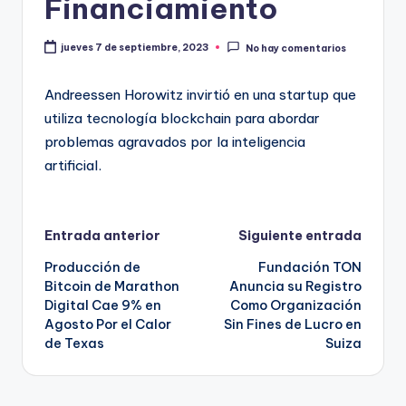
Financiamiento
jueves 7 de septiembre, 2023
No hay comentarios
Andreessen Horowitz invirtió en una startup que
utiliza tecnología blockchain para abordar
problemas agravados por la inteligencia
artificial.
Navegación
Entrada anterior
Siguiente entrada
Producción de
Fundación TON
de
Bitcoin de Marathon
Anuncia su Registro
Digital Cae 9% en
Como Organización
entradas
Agosto Por el Calor
Sin Fines de Lucro en
de Texas
Suiza