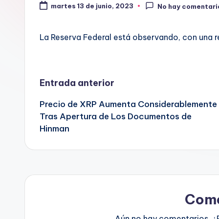
martes 13 de junio, 2023
No hay comentari
La Reserva Federal está observando, con una r
Navegación
Entrada anterior
Precio de XRP Aumenta Considerablemente
de
Tras Apertura de Los Documentos de
Hinman
entradas
Come
Aún no hay comentarios. ¿