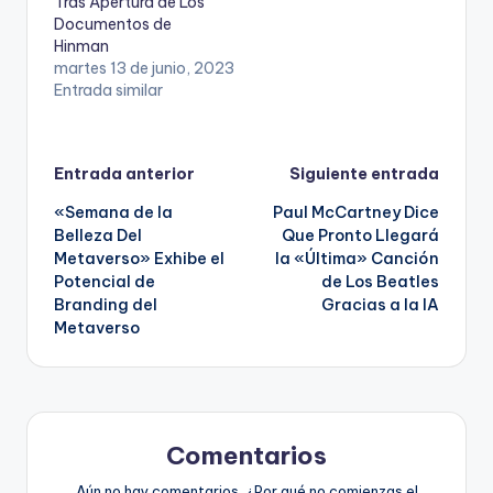
Tras Apertura de Los
Documentos de
Hinman
martes 13 de junio, 2023
Entrada similar
Navegación
Entrada anterior
Siguiente entrada
«Semana de la
Paul McCartney Dice
de
Belleza Del
Que Pronto Llegará
Metaverso» Exhibe el
la «Última» Canción
entradas
Potencial de
de Los Beatles
Branding del
Gracias a la IA
Metaverso
Comentarios
Aún no hay comentarios. ¿Por qué no comienzas el