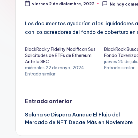
viernes 2 de diciembre, 2022
No hay come
Los documentos ayudarían a los liquidadores a 
con los acreedores del fondo de cobertura en 
BlackRock y Fidelity Modifican Sus
BlackRock Busca 
Solicitudes de ETFs de Ethereum
Fondo Tokeniza
Ante la SEC
jueves 25 de jul
miércoles 22 de mayo, 2024
Entrada similar
Entrada similar
Navegación
Entrada anterior
Solana se Dispara Aunque El Flujo del
de
Mercado de NFT Decae Más en Noviembre
entradas