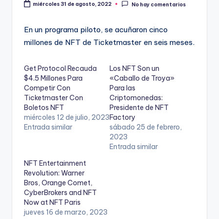
miércoles 31 de agosto, 2022
No hay comentarios
En un programa piloto, se acuñaron cinco
millones de NFT de Ticketmaster en seis meses.
Get Protocol Recauda
Los NFT Son un
$4.5 Millones Para
«Caballo de Troya»
Competir Con
Para las
Ticketmaster Con
Criptomonedas:
Boletos NFT
Presidente de NFT
miércoles 12 de julio, 2023
Factory
Entrada similar
sábado 25 de febrero,
2023
Entrada similar
NFT Entertainment
Revolution: Warner
Bros, Orange Comet,
CyberBrokers and NFT
Now at NFT Paris
jueves 16 de marzo, 2023