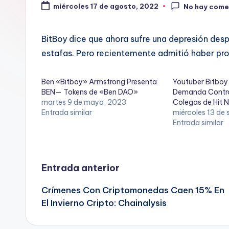
miércoles 17 de agosto, 2022
No hay come
BitBoy dice que ahora sufre una depresión des
estafas. Pero recientemente admitió haber pr
Ben «Bitboy» Armstrong Presenta
Youtuber Bitboy
BEN— Tokens de «Ben DAO»
Demanda Contra
martes 9 de mayo, 2023
Colegas de Hit 
Entrada similar
miércoles 13 de
Entrada similar
Navegación
Entrada anterior
Crímenes Con Criptomonedas Caen 15% En
de
El Invierno Cripto: Chainalysis
entradas