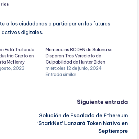
rios
e a los ciudadanos a participar en las futuras
 activos digitales.
en Está Tratando
Memecoins BODEN de Solana se
dustria Cripto en
Disparan Tras Veredicto de
ista McHenry
Culpabilidad de Hunter Biden
gosto, 2023
miércoles 12 de junio, 2024
Entrada similar
Siguiente entrada
Solución de Escalado de Ethereum
‘StarkNet’ Lanzará Token Nativo en
Septiempre