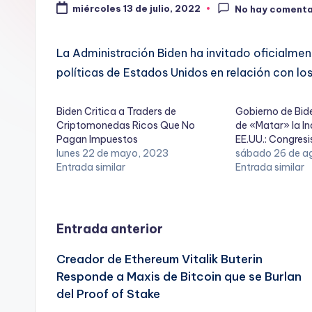
miércoles 13 de julio, 2022
No hay comenta
La Administración Biden ha invitado oficialment
políticas de Estados Unidos en relación con los
Biden Critica a Traders de
Gobierno de Bid
Criptomonedas Ricos Que No
de «Matar» la In
Pagan Impuestos
EE.UU.: Congres
lunes 22 de mayo, 2023
sábado 26 de a
Entrada similar
Entrada similar
Navegación
Entrada anterior
Creador de Ethereum Vitalik Buterin
de
Responde a Maxis de Bitcoin que se Burlan
del Proof of Stake
entradas