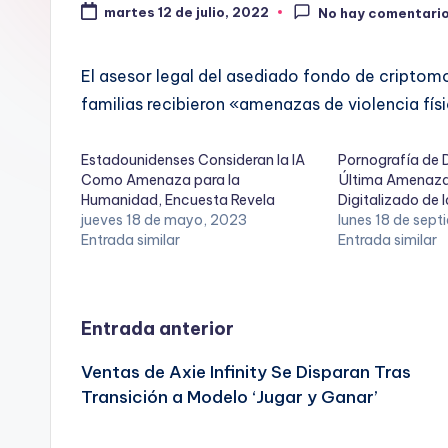
martes 12 de julio, 2022
No hay comentari
El asesor legal del asediado fondo de criptomo
familias recibieron «amenazas de violencia fís
Estadounidenses Consideran la IA
Pornografía de 
Como Amenaza para la
Última Amenaza
Humanidad, Encuesta Revela
Digitalizado de l
jueves 18 de mayo, 2023
lunes 18 de sep
Entrada similar
Entrada similar
Navegación
Entrada anterior
Ventas de Axie Infinity Se Disparan Tras
de
Transición a Modelo ‘Jugar y Ganar’
entradas