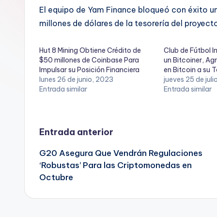
El equipo de Yam Finance bloqueó con éxito un
millones de dólares de la tesorería del proyect
Hut 8 Mining Obtiene Crédito de
Club de Fútbol I
$50 millones de Coinbase Para
un Bitcoiner, Ag
Impulsar su Posición Financiera
en Bitcoin a su 
lunes 26 de junio, 2023
jueves 25 de jul
Entrada similar
Entrada similar
Navegación
Entrada anterior
G20 Asegura Que Vendrán Regulaciones
de
‘Robustas’ Para las Criptomonedas en
Octubre
entradas