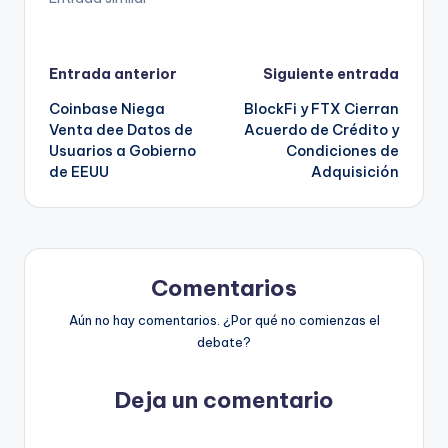
Navegación
Entrada anterior
Siguiente entrada
Coinbase Niega
BlockFi y FTX Cierran
de
Venta dee Datos de
Acuerdo de Crédito y
Usuarios a Gobierno
Condiciones de
entradas
de EEUU
Adquisición
Comentarios
Aún no hay comentarios. ¿Por qué no comienzas el
debate?
Deja un comentario