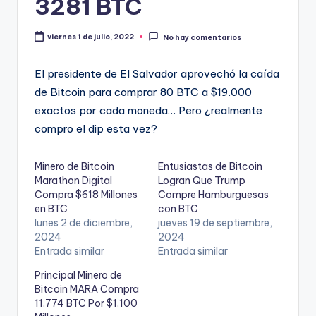
3281 BTC
viernes 1 de julio, 2022
No hay comentarios
El presidente de El Salvador aprovechó la caída
de Bitcoin para comprar 80 BTC a $19.000
exactos por cada moneda… Pero ¿realmente
compro el dip esta vez?
Minero de Bitcoin
Entusiastas de Bitcoin
Marathon Digital
Logran Que Trump
Compra $618 Millones
Compre Hamburguesas
en BTC
con BTC
lunes 2 de diciembre,
jueves 19 de septiembre,
2024
2024
Entrada similar
Entrada similar
Principal Minero de
Bitcoin MARA Compra
11.774 BTC Por $1.100