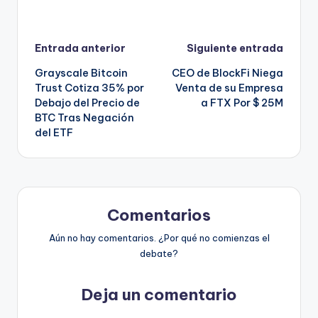
Navegación
Entrada anterior
Siguiente entrada
Grayscale Bitcoin
CEO de BlockFi Niega
de
Trust Cotiza 35% por
Venta de su Empresa
Debajo del Precio de
a FTX Por $ 25M
entradas
BTC Tras Negación
del ETF
Comentarios
Aún no hay comentarios. ¿Por qué no comienzas el
debate?
Deja un comentario