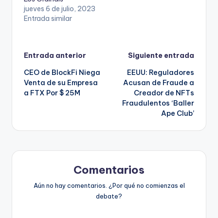
jueves 6 de julio, 2023
Entrada similar
Navegación
Entrada anterior
Siguiente entrada
CEO de BlockFi Niega
EEUU: Reguladores
de
Venta de su Empresa
Acusan de Fraude a
a FTX Por $ 25M
Creador de NFTs
entradas
Fraudulentos ‘Baller
Ape Club’
Comentarios
Aún no hay comentarios. ¿Por qué no comienzas el
debate?