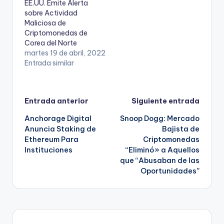
EE.UU. Emite Alerta
sobre Actividad
Maliciosa de
Criptomonedas de
Corea del Norte
martes 19 de abril, 2022
Entrada similar
Navegación
Entrada anterior
Siguiente entrada
Anchorage Digital
Snoop Dogg: Mercado
de
Anuncia Staking de
Bajista de
Ethereum Para
Criptomonedas
entradas
Instituciones
“Eliminó» a Aquellos
que “Abusaban de las
Oportunidades”