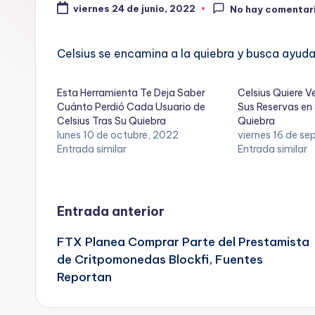
viernes 24 de junio, 2022
No hay comentar
Celsius se encamina a la quiebra y busca ayuda,
Esta Herramienta Te Deja Saber
Celsius Quiere 
Cuánto Perdió Cada Usuario de
Sus Reservas en
Celsius Tras Su Quiebra
Quiebra
lunes 10 de octubre, 2022
viernes 16 de s
Entrada similar
Entrada similar
Navegación
Entrada anterior
FTX Planea Comprar Parte del Prestamista
de
de Critpomonedas Blockfi, Fuentes
Reportan
entradas