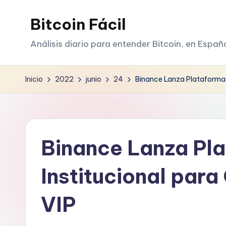
Bitcoin Fácil
Saltar
al
Análisis diario para entender Bitcoin, en Españ
contenido
Inicio
2022
junio
24
Binance Lanza Plataforma 
Binance Lanza Pl
Institucional par
VIP