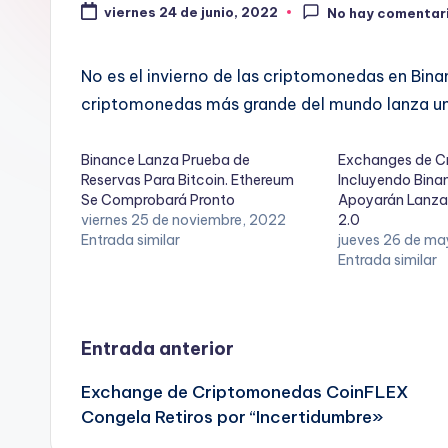
viernes 24 de junio, 2022
No hay comentar
No es el invierno de las criptomonedas en Bina
criptomonedas más grande del mundo lanza una 
Binance Lanza Prueba de
Exchanges de C
Reservas Para Bitcoin. Ethereum
Incluyendo Bina
Se Comprobará Pronto
Apoyarán Lanza
viernes 25 de noviembre, 2022
2.0
Entrada similar
jueves 26 de m
Entrada similar
Navegación
Entrada anterior
Exchange de Criptomonedas CoinFLEX
de
Congela Retiros por “Incertidumbre»