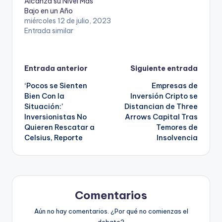
Alcanza su Nivel Más
Bajo en un Año
miércoles 12 de julio, 2023
Entrada similar
Navegación
Entrada anterior
Siguiente entrada
‘Pocos se Sienten
Empresas de
de
Bien Con la
Inversión Cripto se
Situación:’
Distancian de Three
entradas
Inversionistas No
Arrows Capital Tras
Quieren Rescatar a
Temores de
Celsius, Reporte
Insolvencia
Comentarios
Aún no hay comentarios. ¿Por qué no comienzas el
debate?