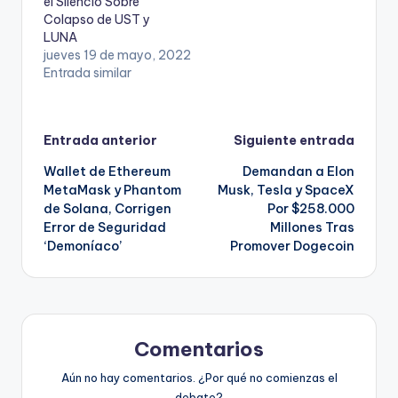
el Silencio Sobre
Colapso de UST y
LUNA
jueves 19 de mayo, 2022
Entrada similar
Navegación
Entrada anterior
Siguiente entrada
Wallet de Ethereum
Demandan a Elon
de
MetaMask y Phantom
Musk, Tesla y SpaceX
de Solana, Corrigen
Por $258.000
entradas
Error de Seguridad
Millones Tras
‘Demoníaco’
Promover Dogecoin
Comentarios
Aún no hay comentarios. ¿Por qué no comienzas el
debate?