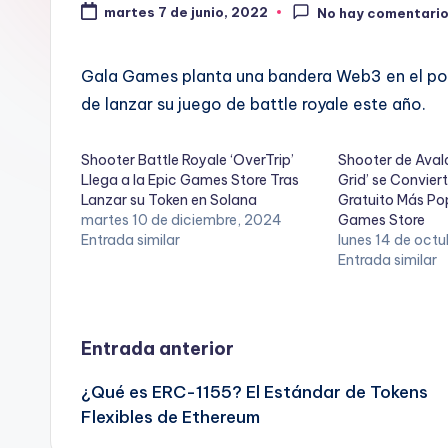
martes 7 de junio, 2022
No hay comentari
Gala Games planta una bandera Web3 en el po
de lanzar su juego de battle royale este año.
Shooter Battle Royale ‘OverTrip’
Shooter de Aval
Llega a la Epic Games Store Tras
Grid’ se Conviert
Lanzar su Token en Solana
Gratuito Más Pop
martes 10 de diciembre, 2024
Games Store
Entrada similar
lunes 14 de oct
Entrada similar
Navegación
Entrada anterior
¿Qué es ERC-1155? El Estándar de Tokens
de
Flexibles de Ethereum