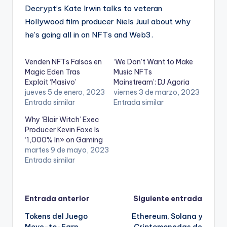
Decrypt’s Kate Irwin talks to veteran
Hollywood film producer Niels Juul about why
he’s going all in on NFTs and Web3.
Venden NFTs Falsos en
‘We Don’t Want to Make
Magic Eden Tras
Music NFTs
Exploit ‘Masivo’
Mainstream’: DJ Agoria
jueves 5 de enero, 2023
viernes 3 de marzo, 2023
Entrada similar
Entrada similar
Why ‘Blair Witch’ Exec
Producer Kevin Foxe Is
‘1,000% In» on Gaming
martes 9 de mayo, 2023
Entrada similar
Navegación
Entrada anterior
Siguiente entrada
Tokens del Juego
Ethereum, Solana y
de
Move-to-Earn
Criptomonedas de