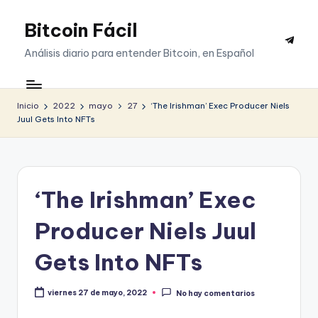
Bitcoin Fácil
Saltar
Telegr
al
Análisis diario para entender Bitcoin, en Español
contenido
Inicio
2022
mayo
27
‘The Irishman’ Exec Producer Niels
Juul Gets Into NFTs
‘The Irishman’ Exec
Producer Niels Juul
Gets Into NFTs
viernes 27 de mayo, 2022
No hay comentarios