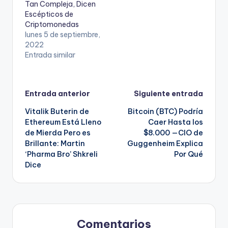
Tan Compleja, Dicen
Escépticos de
Criptomonedas
lunes 5 de septiembre,
2022
Entrada similar
Navegación
Entrada anterior
Siguiente entrada
Vitalik Buterin de
Bitcoin (BTC) Podría
de
Ethereum Está Lleno
Caer Hasta los
de Mierda Pero es
$8.000 —CIO de
entradas
Brillante: Martin
Guggenheim Explica
‘Pharma Bro’ Shkreli
Por Qué
Dice
Comentarios