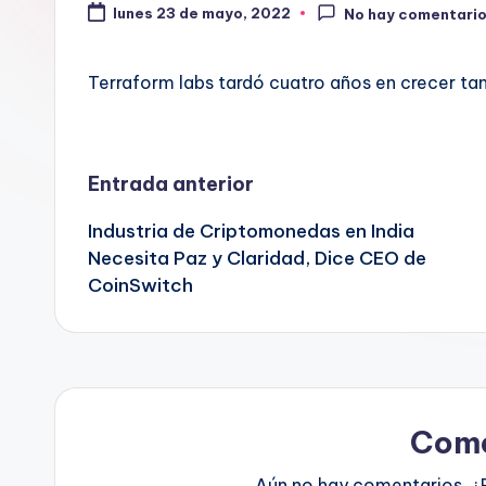
lunes 23 de mayo, 2022
No hay comentari
Terraform labs tardó cuatro años en crecer t
Navegación
Entrada anterior
Industria de Criptomonedas en India
de
Necesita Paz y Claridad, Dice CEO de
CoinSwitch
entradas
Come
Aún no hay comentarios. ¿