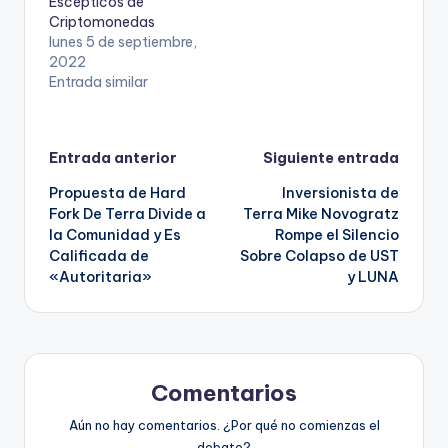
Escépticos de
Criptomonedas
lunes 5 de septiembre,
2022
Entrada similar
Navegación
Entrada anterior
Siguiente entrada
Propuesta de Hard
Inversionista de
de
Fork De Terra Divide a
Terra Mike Novogratz
la Comunidad y Es
Rompe el Silencio
entradas
Calificada de
Sobre Colapso de UST
«Autoritaria»
y LUNA
Comentarios
Aún no hay comentarios. ¿Por qué no comienzas el
debate?