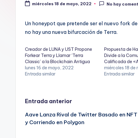
miércoles 18 de mayo, 2022
No hay coment
Un honeypot que pretende ser el nuevo fork de
no hay una nueva bifurcación de Terra.
Creador de LUNA y UST Propone
Propuesta de Har
Forkear Terra y Llamar ‘Terra
Divide a la Com
Classic’ a la Blockchain Antigua
Calificada de «A
lunes 16 de mayo, 2022
miércoles 18 de
Entrada similar
Entrada similar
Navegación
Entrada anterior
Aave Lanza Rival de Twitter Basado en NFT
de
y Corriendo en Polygon
entradas