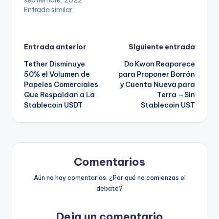
septiembre, 2022
Entrada similar
Navegación
Entrada anterior
Siguiente entrada
Tether Disminuye
Do Kwon Reaparece
de
50% el Volumen de
para Proponer Borrón
Papeles Comerciales
y Cuenta Nueva para
entradas
Que Respaldan a La
Terra —Sin
Stablecoin USDT
Stablecoin UST
Comentarios
Aún no hay comentarios. ¿Por qué no comienzas el
debate?
Deja un comentario