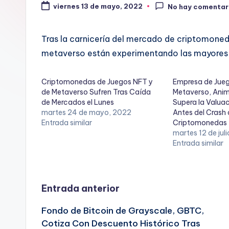
viernes 13 de mayo, 2022
No hay comentar
Tras la carnicería del mercado de criptomone
metaverso están experimentando las mayores r
Criptomonedas de Juegos NFT y
Empresa de Jueg
de Metaverso Sufren Tras Caída
Metaverso, Ani
de Mercados el Lunes
Supera la Valua
martes 24 de mayo, 2022
Antes del Crash
Entrada similar
Criptomonedas
martes 12 de jul
Entrada similar
Navegación
Entrada anterior
Fondo de Bitcoin de Grayscale, GBTC,
de
Cotiza Con Descuento Histórico Tras