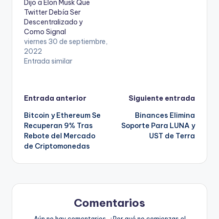
Dijo a Elon Musk Que
Twitter Debía Ser
Descentralizado y
Como Signal
viernes 30 de septiembre,
2022
Entrada similar
Navegación
Entrada anterior
Siguiente entrada
Bitcoin y Ethereum Se
Binances Elimina
de
Recuperan 9% Tras
Soporte Para LUNA y
Rebote del Mercado
UST de Terra
entradas
de Criptomonedas
Comentarios
Aún no hay comentarios. ¿Por qué no comienzas el