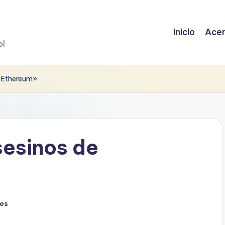
Inicio
Acer
ol
e Ethereum»
sesinos de
ios