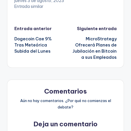
jueves 3 de agosto, 2023
Entrada similar
Navegación
Entrada anterior
Siguiente entrada
Dogecoin Cae 9%
MicroStrategy
de
Tras Meteórica
Ofrecerá Planes de
Subida del Lunes
Jubilación en Bitcoin
entradas
a sus Empleados
Comentarios
Aún no hay comentarios. ¿Por qué no comienzas el
debate?
Deja un comentario