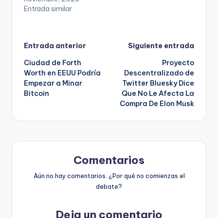
Entrada similar
Navegación
Entrada anterior
Siguiente entrada
Ciudad de Forth
Proyecto
de
Worth en EEUU Podría
Descentralizado de
Empezar a Minar
Twitter Bluesky Dice
entradas
Bitcoin
Que No Le Afecta La
Compra De Elon Musk
Comentarios
Aún no hay comentarios. ¿Por qué no comienzas el
debate?
Deja un comentario