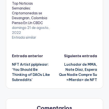
Top Noticias
Semanales:
Criptomonedas se
Desangran, Colombia
Piensa En Un CBDC
domingo 21 de agosto,
2022
Entrada similar
Navegación
Entrada anterior
Siguiente entrada
NFT Artist pplpleasr:
Luchador de MMA,
de
‘You Should Be
Nate Díaz, Espera
Thinking of DAOs Like
Que Nadie Compre Su
entradas
Subreddits’
«Mierda» de NFT
Comentarios