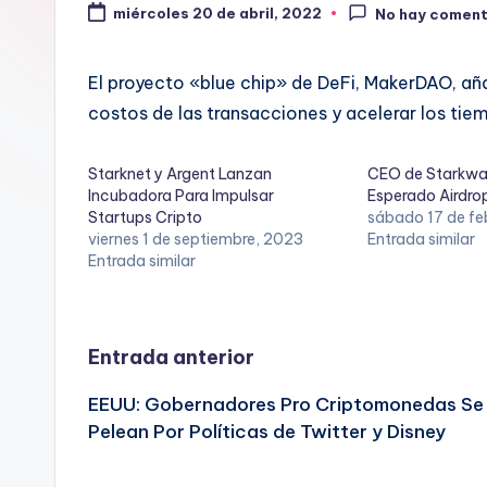
miércoles 20 de abril, 2022
No hay coment
El proyecto «blue chip» de DeFi, MakerDAO, aña
costos de las transacciones y acelerar los tiem
Starknet y Argent Lanzan
CEO de Starkwar
Incubadora Para Impulsar
Esperado Airdro
Startups Cripto
sábado 17 de fe
viernes 1 de septiembre, 2023
Entrada similar
Entrada similar
Navegación
Entrada anterior
EEUU: Gobernadores Pro Criptomonedas Se
de
Pelean Por Políticas de Twitter y Disney
entradas