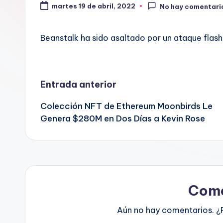
martes 19 de abril, 2022
No hay comentari
Beanstalk ha sido asaltado por un ataque flas
Navegación
Entrada anterior
Colección NFT de Ethereum Moonbirds Le
de
Genera $280M en Dos Días a Kevin Rose
entradas
Come
Aún no hay comentarios. ¿