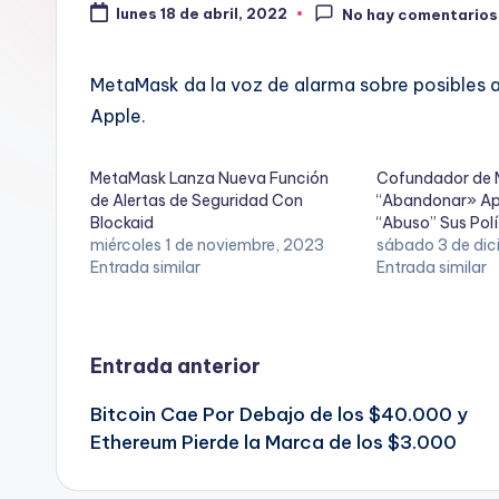
lunes 18 de abril, 2022
No hay comentarios
MetaMask da la voz de alarma sobre posibles at
Apple.
MetaMask Lanza Nueva Función
Cofundador de 
de Alertas de Seguridad Con
“Abandonar» App
Blockaid
“Abuso” Sus Polí
miércoles 1 de noviembre, 2023
sábado 3 de dic
Entrada similar
Entrada similar
Navegación
Entrada anterior
Bitcoin Cae Por Debajo de los $40.000 y
de
Ethereum Pierde la Marca de los $3.000
entradas