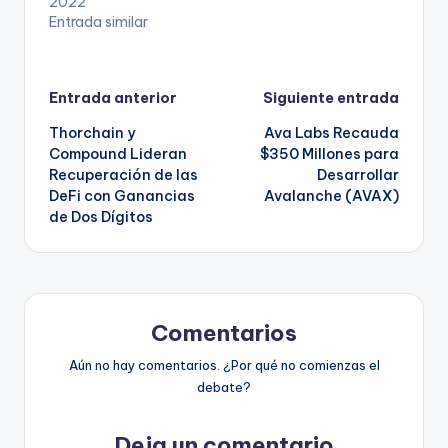
2022
Entrada similar
Navegación
Entrada anterior
Siguiente entrada
Thorchain y
Ava Labs Recauda
de
Compound Lideran
$350 Millones para
Recuperación de las
Desarrollar
entradas
DeFi con Ganancias
Avalanche (AVAX)
de Dos Dígitos
Comentarios
Aún no hay comentarios. ¿Por qué no comienzas el
debate?
Deja un comentario