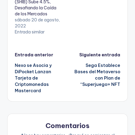
(SHIB) Sube 4.5%,
Desafiando la Caída
de los Mercados
sábado 20 de agosto,
2022
Entrada similar
Navegación
Entrada anterior
Siguiente entrada
Nexo se Asocia y
Sega Establece
de
DiPocket Lanzan
Bases del Metaverso
Tarjeta de
con Plan de
entradas
Criptomonedas
“Superjuego» NFT
Mastercard
Comentarios