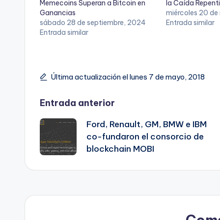
Memecoins Superan a Bitcoin en
la Caída Repenti
Ganancias
miércoles 20 de
sábado 28 de septiembre, 2024
Entrada similar
Entrada similar
Última actualización el lunes 7 de mayo, 2018
Navegación
Entrada anterior
Ford, Renault, GM, BMW e IBM
de
co-fundaron el consorcio de
blockchain MOBI
entradas
Come